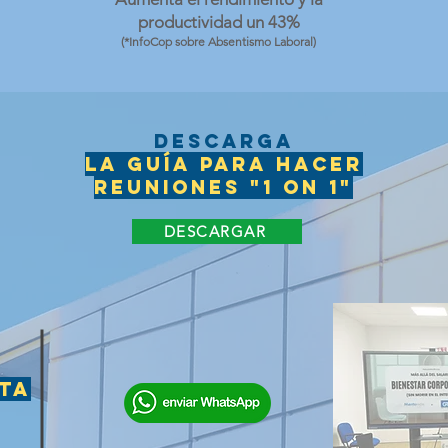
productividad un 43%
(*InfoCop sobre Absentismo Laboral)
dESCARGA
LA
gUÍA PARA HACER
REUNIONES "1 ON 1"
DESCARGAR
ta