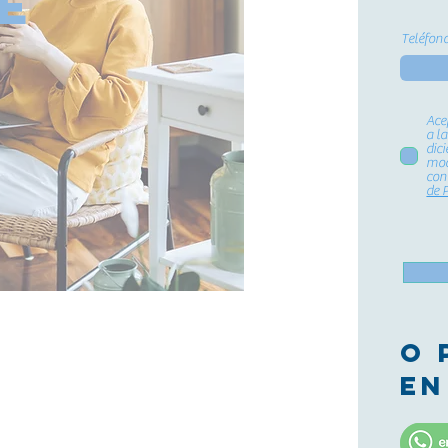
e
Teléfon
Ace
a l
dic
mod
cont
de 
O 
EN