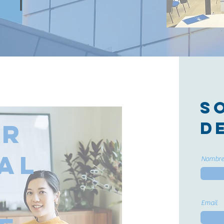
S
d
ar
al
Nombr
Email