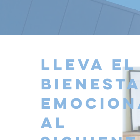
Lleva el
bienest
emocion
al