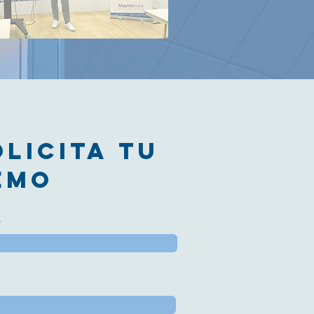
olicita TU
emo
e