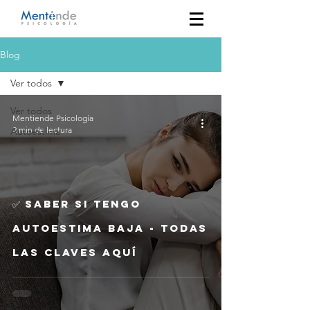
Blog
Ver todos
Ver todos
Mentiende Psicología
2 min de lectura
Autoestima
✅ SABER SI TENGO
AUTOESTIMA BAJA - Todas
las claves aquí