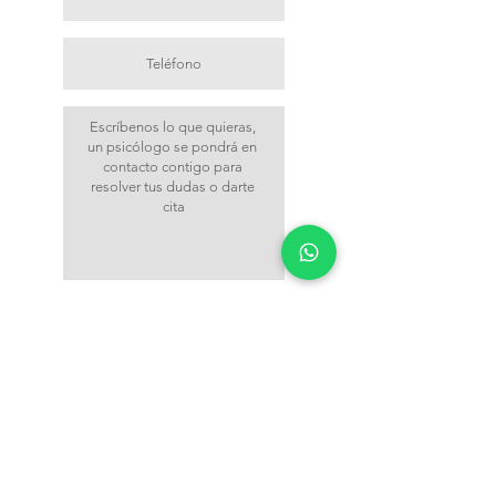
Acepto que mis datos sean tratados
conforme a la ley vigente Ley Orgánica
3/2018, de 5 de diciembre, de
Protección de datos. Del mismo modo,
aceptas que nos pongamos en contacto
contigo por vía telefónica, o email.
Ver
Política de Privacidad