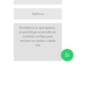
Acepto que mis datos sean tratados
conforme a la ley vigente Ley Orgánica
3/2018, de 5 de diciembre, de
Protección de datos. Del mismo modo,
aceptas que nos pongamos en contacto
contigo por vía telefónica, o email.
Ver
Política de Privacidad