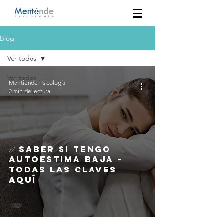
Blog
Ver todos
Ver todos
Mentiende Psicología
2 min de lectura
Autoestima
✅ SABER SI TENGO
AUTOESTIMA BAJA -
Todas las claves
aquí