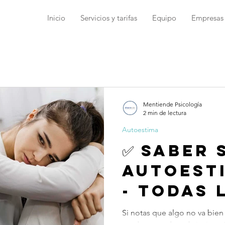
Inicio
Servicios y tarifas
Equipo
Empresas
Mentiende Psicología
2 min de lectura
Autoestima
✅ SABER 
AUTOEST
- Todas 
claves a
Si notas que algo no va bien 
ayudamos a descubrir si es s