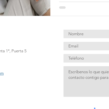
autoestima baja. Si te has...
nta 1ª, Puerta 5
om